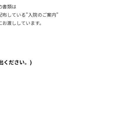
の書類は
配布している”入院のご案内”
にお渡ししています。
出ください。)